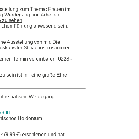
sstellung zum Thema: Frauen im
ng
Werdegang und Arbeiten
ne zu sehen
.
tlichen Führung anwesend sein.
ine
Ausstellung von mir
. Die
xuskünstler Stiliachus zusammen
einen Termin vereinbaren: 0228 -
zu sein ist mir eine große Ehre
 Jahre hat sein Werdegang
d III:
manisches Heidentum
ook (9,99 €) erschienen und hat