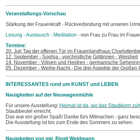
Veranstaltungs-Vorschau
Stärkung der Frauenkraft - Rückverbindung mit unseren Urmü
Lesung - Austausch - Meditation
- von Frau zu Frau im Frau
Termine:
20. Juli Tag der offenen Tür im Frauenlandhaus Charlottenb
12. September - Sophia - vorchristliche Göttinnen - Weisheit
14. November - Völven und Heidren - germanische Seherin
05. Dezember - Weihe-Nacht - Die drei Aspekte der Großen 
INTERESSANTES rund um KUNST und LEBEN
Neuigkeiten auf der Neuwagenmühle
Für unsere Ausstellung:
Heimat ist da, wo das Staubkorn zuh
Staubbeutel erreicht.
Das war ein großer Spaß! Danke fürs Mitmachen - ganz bes
Die Ausstellung ist bis zum Ende des Sommers zu sehen.
Neuigkeiten von mir, Birgit Weidmann