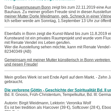
Das
Frauenmuseum Bonn
zeigt bis zum 22.11.2019 eine Au
Bauhaus. Zu meiner großen Freude sind in dieser Ausstellu
meiner Mutter Dorle Weidmann, geb. Schneck
in einer Vitri
Ich selber werde am Sonntag, 1.September 13 Uhr zur öffen
Ebenfalls in Bonn zeigt die Kunst-Wand bis zum 11.8.2019 e
Kunstwand ist ein privates Raumprojekt und wurde vom Flu
mit Renate Vendel ins Leben gerufen.
Wer die Ausstellung sehen möchte, kann mit Renate Vendel 
82340349 (AB)
Gemeinsam mit meiner Mutter künstlerisch in Bonn vertreten 
und riesen Freude!
Mein großes Werk ist seit Ende April auf dem Markt. - Zehn
gebraucht.
Die verlorene Göttin - Geschichte der Spiritualität Bd. II un
Bd. II: Gnosis, Früh-Christentum, Tempelkultur, Bd. III: Ger
Autorin: Birgit Weidmann, Lektorin: Veronika Wolf
Es ist bei tredition als Harcover (39 €), Softcover (28 €), Eb