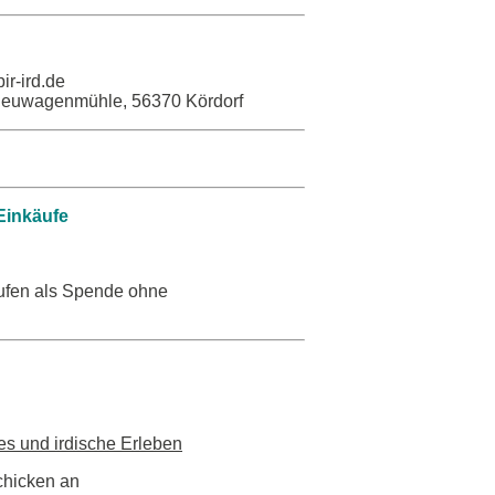
ir-ird.de
 Neuwagenmühle, 56370 Kördorf
Einkäufe
ufen als Spende ohne
les und irdische Erleben
schicken an