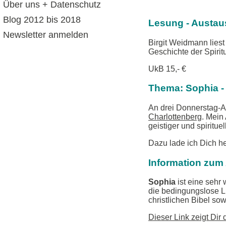
Über uns + Datenschutz
Blog 2012 bis 2018
Lesung - Austaus
Newsletter anmelden
Birgit Weidmann liest
Geschichte der Spiritua
UkB 15,- €
Thema: Sophia - 
An drei Donnerstag-A
Charlottenberg
. Mein
geistiger und spiritue
Dazu lade ich Dich he
Information zum
Sophia
ist eine sehr 
die bedingungslose L
christlichen Bibel sow
Dieser Link zeigt Di