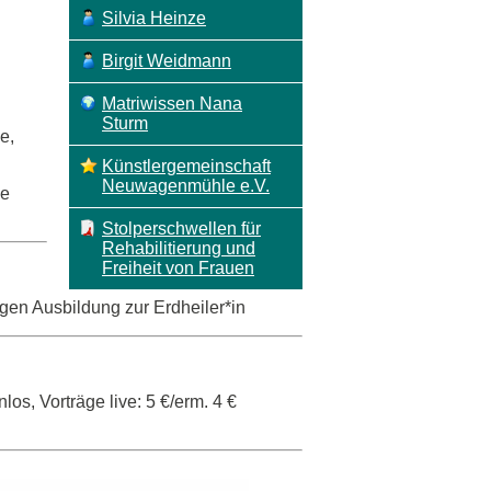
Silvia Heinze
Birgit Weidmann
Matriwissen Nana
Sturm
e,
Künstlergemeinschaft
Neuwagenmühle e.V.
he
Stolperschwellen für
Rehabilitierung und
Freiheit von Frauen
igen Ausbildung zur Erdheiler*in
los, Vorträge live: 5 €/erm. 4 €