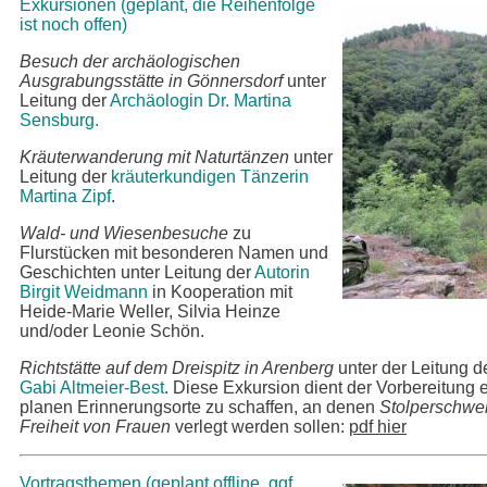
Exkursionen (geplant, die Reihenfolge
ist noch offen)
Besuch der archäologischen
Ausgrabungsstätte in Gönnersdorf
unter
Leitung der
Archäologin Dr. Martina
Sensburg.
Kräuterwanderung mit Naturtänzen
unter
Leitung der
kräuterkundigen Tänzerin
Martina Zipf
.
Wald- und Wiesenbesuche
zu
Flurstücken mit besonderen Namen und
Geschichten unter Leitung der
Autorin
Birgit Weidmann
in Kooperation mit
Heide-Marie Weller, Silvia Heinze
und/oder Leonie Schön.
Richtstätte auf dem Dreispitz in Arenberg
unter der Leitung d
Gabi Altmeier-Best
. Diese Exkursion dient der Vorbereitung 
planen Erinnerungsorte zu schaffen, an denen
Stolperschwel
Freiheit von Frauen
verlegt werden sollen:
pdf hier
Vortragsthemen (geplant offline, ggf.