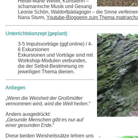
Heide-Marie Weller, Künstlerin –
schamanische Musik und Gesang
Leonie Schön, Waldorfpädagogin – die Sinne verfein
Nana Sturm,
Youtube-Bloggerin zum Thema matriarcha
Unterrichtskonzept (geplant)
3-5 Impulsvorträge (ggf.online) / 4-
6 Exkursionen
Exkursionen und Vorträge sind mit
Workshop-Modulen verbunden,
die der Selbst-Bestimmung im
jeweiligen Thema dienen.
Anliegen
„
Wenn die Weisheit der Großmütter
vernommen wird, wird die Welt heilen
.“
Anders ausgedrückt:
„
Gesunde Menschen gibt es nur auf
einer gesunden Erde
.“
Diese beiden Weisheitssätze lehren uns